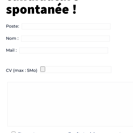
spontanée !
Poste:
Nom :
Mail :
CV (max : 5Mo)